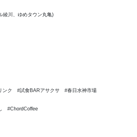
ル綾川、ゆめタウン丸亀)
リンク #試食BARアサクサ #春日水神市場
ChordCoffee