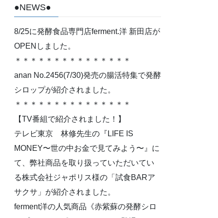
●NEWS●
8/25に発酵食品専門店ferment.洋 新田店が
OPENしました。
＊＊＊＊＊＊＊＊＊＊＊＊＊＊＊
anan No.2456(7/30)発売の腸活特集で発酵
シロップが紹介されました。
＊＊＊＊＊＊＊＊＊＊＊＊＊＊＊
【TV番組で紹介されました！】
テレビ東京 林修先生の『LIFE IS
MONEY〜世の中お金で見てみよう〜』に
て、弊社商品を取り扱っていただいてい
る株式会社ジャポリス様の「試食BARア
サクサ」が紹介されました。
ferment洋の人気商品《赤紫蘇の発酵シロ