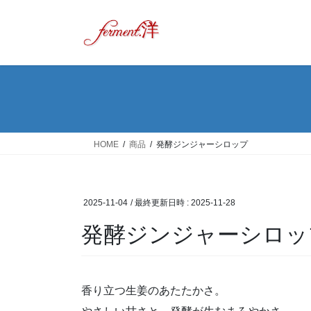
コ
ナ
ン
ビ
テ
ゲ
ン
ー
ツ
シ
へ
ョ
ス
ン
キ
に
ッ
移
HOME
商品
発酵ジンジャーシロップ
プ
動
2025-11-04
/ 最終更新日時 :
2025-11-28
発酵ジンジャーシロッ
香り立つ生姜のあたたかさ。