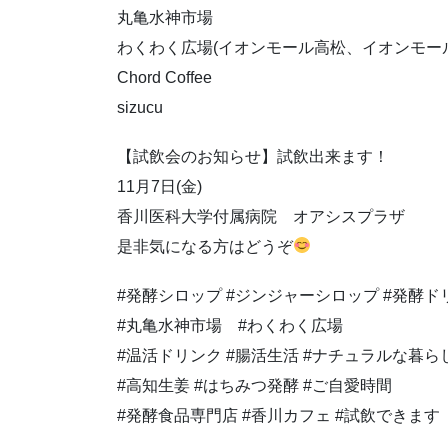
丸亀水神市場
わくわく広場(イオンモール高松、イオンモー
Chord Coffee
sizucu
【試飲会のお知らせ】試飲出来ます！
11月7日(金)
香川医科大学付属病院 オアシスプラザ
是非気になる方はどうぞ
#発酵シロップ #ジンジャーシロップ #発酵ド
#丸亀水神市場 #わくわく広場
#温活ドリンク #腸活生活 #ナチュラルな暮らし #
#高知生姜 #はちみつ発酵 #ご自愛時間
#発酵食品専門店 #香川カフェ #試飲できます