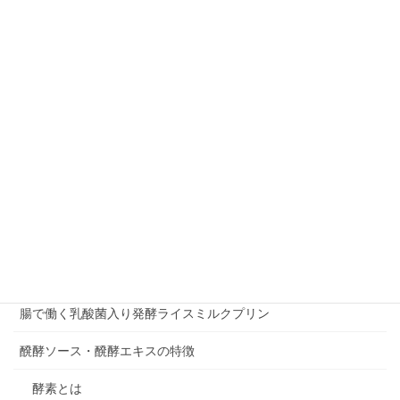
令香梅の花乳酸菌
個人情報取り扱い
商品お問い合わせページ
支払い
明日のカラダを守る。「アラフローラ」
濃縮乳酸菌液 ～梅の花乳酸菌～
特定商取引に関する法律に基づく表記
発酵食品専門店ferment.洋 新田店
腸で働く乳酸菌入り発酵ライスミルクプリン
醗酵ソース・醗酵エキスの特徴
酵素とは