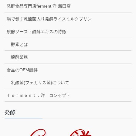
発酵食品専門店ferment.洋 新田店
腸で働く乳酸菌入り発酵ライスミルクプリン
醗酵ソース・醗酵エキスの特徴
酵素とは
醗酵業務
食品のOEM醗酵
乳酸菌(フェカリス菌)について
ｆｅｒｍｅｎｔ．洋 コンセプト
発酵