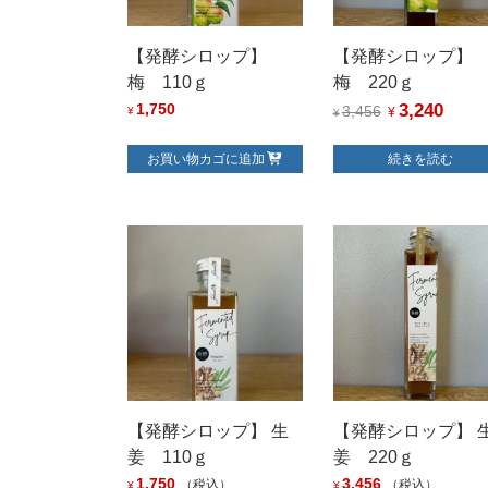
【発酵シロップ】
【発酵シロップ
梅 110ｇ
梅 220ｇ
3,240
元
現
1,750
3,456
¥
¥
¥
の
在
お買い物カゴに追加
続きを読む
価
の
格
価
は
格
¥3,456
は
で
¥3,24
し
で
た。
す。
【発酵シロップ】 生
【発酵シロップ】 
姜 110ｇ
姜 220ｇ
1,750
3,456
（税込）
（税込）
¥
¥