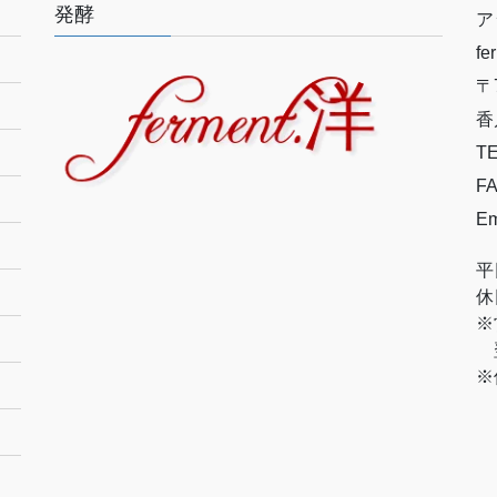
発酵
ア
f
〒7
香
TE
FA
Em
平
休
※
翌
※