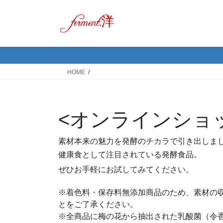
コ
ナ
ン
ビ
テ
ゲ
ン
ー
ツ
シ
へ
ョ
HOME
ス
ン
キ
に
ッ
移
<オンラインショ
プ
動
素材本来の魅力を発酵のチカラで引き出しま
健康食として注目されている発酵食品。
ぜひお手軽にお試してみてください。
※着色料・保存料無添加商品のため、素材の
とをご了承ください。
※全商品に梅の花から抽出された乳酸菌（令