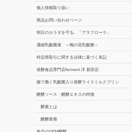
個人情報取り扱い
商品お問い合わせページ
明日のカラダを守る。「アラフローラ」
濃縮乳酸菌液 ～梅の花乳酸菌～
特定商取引に関する法律に基づく表記
発酵食品専門店ferment.洋 新田店
腸で働く乳酸菌入り発酵ライスミルクプリン
醗酵ソース・醗酵エキスの特徴
酵素とは
醗酵業務
食品のOEM醗酵