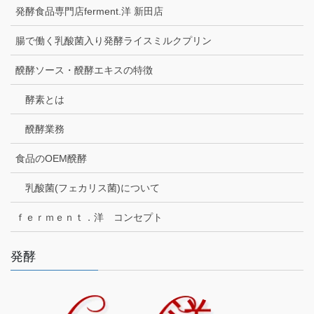
発酵食品専門店ferment.洋 新田店
腸で働く乳酸菌入り発酵ライスミルクプリン
醗酵ソース・醗酵エキスの特徴
酵素とは
醗酵業務
食品のOEM醗酵
乳酸菌(フェカリス菌)について
ｆｅｒｍｅｎｔ．洋 コンセプト
発酵