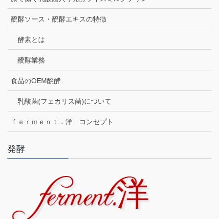
醗酵ソース・醗酵エキスの特徴
酵素とは
醗酵業務
食品のOEM醗酵
乳酸菌(フェカリス菌)について
ｆｅｒｍｅｎｔ．洋 コンセプト
発酵