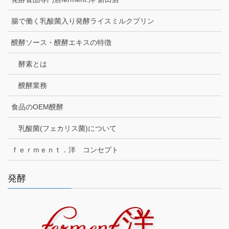
腸で働く乳酸菌入り発酵ライスミルクプリン
醗酵ソース・醗酵エキスの特徴
酵素とは
醗酵業務
食品のOEM醗酵
乳酸菌(フェカリス菌)について
ｆｅｒｍｅｎｔ．洋 コンセプト
発酵