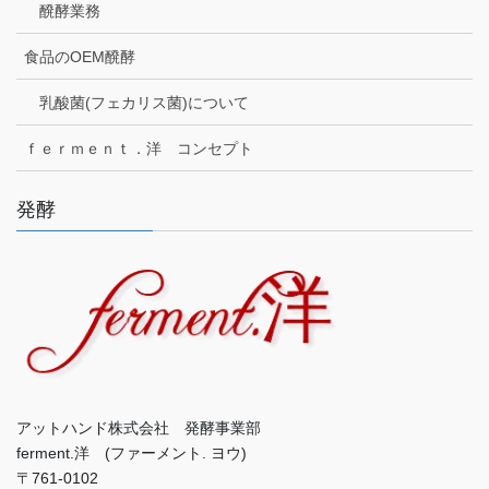
醗酵業務
食品のOEM醗酵
乳酸菌(フェカリス菌)について
ｆｅｒｍｅｎｔ．洋 コンセプト
発酵
アットハンド株式会社 発酵事業部
ferment.洋 (ファーメント. ヨウ)
〒761-0102