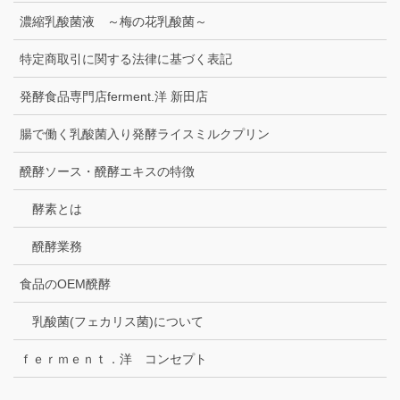
濃縮乳酸菌液 ～梅の花乳酸菌～
特定商取引に関する法律に基づく表記
発酵食品専門店ferment.洋 新田店
腸で働く乳酸菌入り発酵ライスミルクプリン
醗酵ソース・醗酵エキスの特徴
酵素とは
醗酵業務
食品のOEM醗酵
乳酸菌(フェカリス菌)について
ｆｅｒｍｅｎｔ．洋 コンセプト