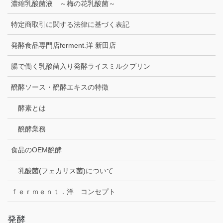
濃縮乳酸菌液 ～梅の花乳酸菌～
特定商取引に関する法律に基づく表記
発酵食品専門店ferment.洋 新田店
腸で働く乳酸菌入り発酵ライスミルクプリン
醗酵ソース・醗酵エキスの特徴
酵素とは
醗酵業務
食品のOEM醗酵
乳酸菌(フェカリス菌)について
ｆｅｒｍｅｎｔ．洋 コンセプト
発酵