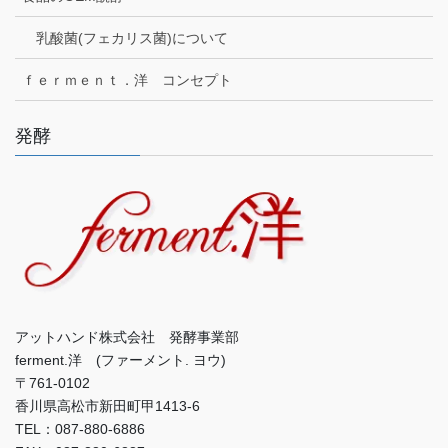
乳酸菌(フェカリス菌)について
ｆｅｒｍｅｎｔ．洋 コンセプト
発酵
アットハンド株式会社 発酵事業部
ferment.洋 (ファーメント. ヨウ)
〒761-0102
香川県高松市新田町甲1413-6
TEL：087-880-6886