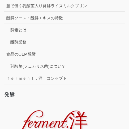
腸で働く乳酸菌入り発酵ライスミルクプリン
醗酵ソース・醗酵エキスの特徴
酵素とは
醗酵業務
食品のOEM醗酵
乳酸菌(フェカリス菌)について
ｆｅｒｍｅｎｔ．洋 コンセプト
発酵