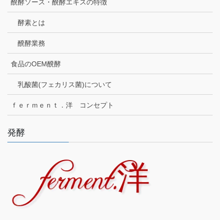
醗酵ソース・醗酵エキスの特徴
酵素とは
醗酵業務
食品のOEM醗酵
乳酸菌(フェカリス菌)について
ｆｅｒｍｅｎｔ．洋 コンセプト
発酵