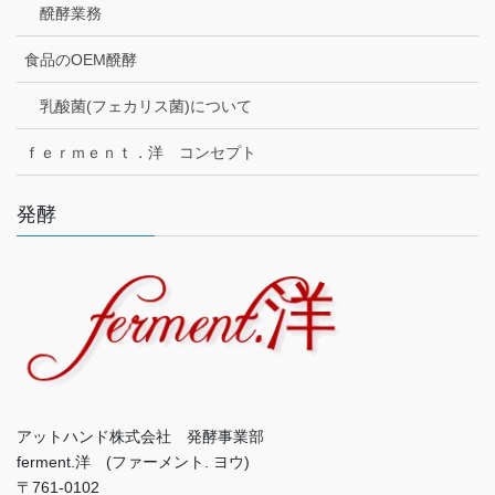
醗酵業務
食品のOEM醗酵
乳酸菌(フェカリス菌)について
ｆｅｒｍｅｎｔ．洋 コンセプト
発酵
アットハンド株式会社 発酵事業部
ferment.洋 (ファーメント. ヨウ)
〒761-0102