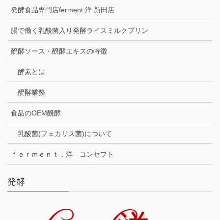
発酵食品専門店ferment.洋 新田店
腸で働く乳酸菌入り発酵ライスミルクプリン
醗酵ソース・醗酵エキスの特徴
酵素とは
醗酵業務
食品のOEM醗酵
乳酸菌(フェカリス菌)について
ｆｅｒｍｅｎｔ．洋 コンセプト
発酵