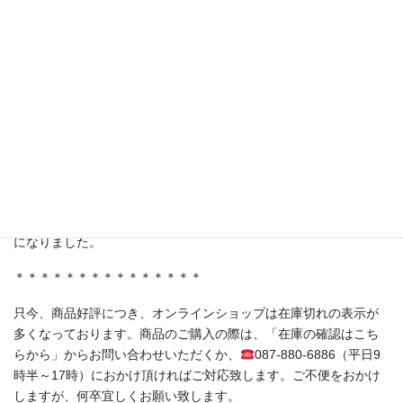
【TV番組で紹介されました！】
テレビ東京 林修先生の『LIFE IS MONEY〜世の中お金で見てみ
よう〜』にて、弊社商品を取り扱っていただいている株式会社ジ
ャポリス様の「試食BARアサクサ」が紹介されました。
ferment洋の人気商品《赤紫蘇の発酵シロップ（No.05）》もスタ
ジオに登場！
＊＊＊＊＊＊＊＊＊＊＊＊＊＊＊
・香川県丸亀市土器町 丸亀水神市場様
・香川県高松市木太町 春日水神市場様
にて発酵シロップ、発酵ライスミルクプリンをお取り扱い頂く事
になりました。
＊＊＊＊＊＊＊＊＊＊＊＊＊＊＊
只今、商品好評につき、オンラインショップは在庫切れの表示が
多くなっております。商品のご購入の際は、「在庫の確認はこち
らから」からお問い合わせいただくか、
087-880-6886（平日9
時半～17時）におかけ頂ければご対応致します。ご不便をおかけ
しますが、何卒宜しくお願い致します。