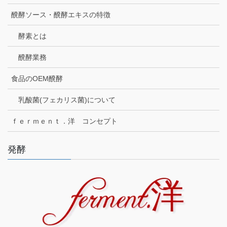
醗酵ソース・醗酵エキスの特徴
酵素とは
醗酵業務
食品のOEM醗酵
乳酸菌(フェカリス菌)について
ｆｅｒｍｅｎｔ．洋 コンセプト
発酵