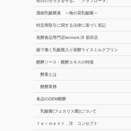
明日のカラダを守る。「アラフローラ」
濃縮乳酸菌液 ～梅の花乳酸菌～
特定商取引に関する法律に基づく表記
発酵食品専門店ferment.洋 新田店
腸で働く乳酸菌入り発酵ライスミルクプリン
醗酵ソース・醗酵エキスの特徴
酵素とは
醗酵業務
食品のOEM醗酵
乳酸菌(フェカリス菌)について
ｆｅｒｍｅｎｔ．洋 コンセプト