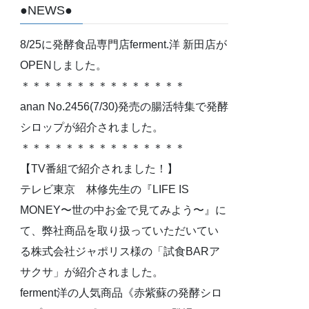
●NEWS●
8/25に発酵食品専門店ferment.洋 新田店が
OPENしました。
＊＊＊＊＊＊＊＊＊＊＊＊＊＊＊
anan No.2456(7/30)発売の腸活特集で発酵
シロップが紹介されました。
＊＊＊＊＊＊＊＊＊＊＊＊＊＊＊
【TV番組で紹介されました！】
テレビ東京 林修先生の『LIFE IS
MONEY〜世の中お金で見てみよう〜』に
て、弊社商品を取り扱っていただいてい
る株式会社ジャポリス様の「試食BARア
サクサ」が紹介されました。
ferment洋の人気商品《赤紫蘇の発酵シロ