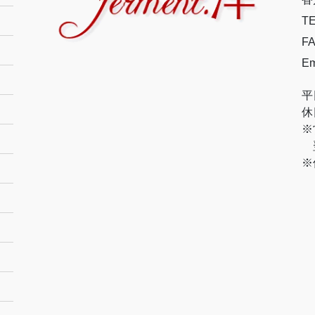
TE
FA
Em
平
休
※
翌
※