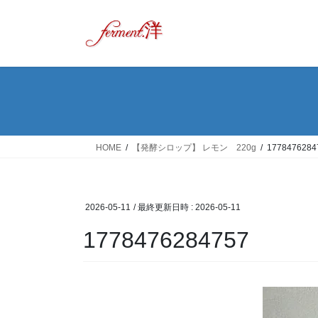
コ
ナ
ン
ビ
テ
ゲ
ン
ー
ツ
シ
へ
ョ
ス
ン
キ
に
ッ
移
HOME
【発酵シロップ】 レモン 220g
1778476284
プ
動
2026-05-11
/ 最終更新日時 :
2026-05-11
1778476284757