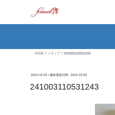
コ
ナ
ン
ビ
テ
ゲ
ン
ー
ツ
シ
へ
ョ
ス
ン
キ
に
ッ
移
HOME
メディア
241003110531243
プ
動
2024-10-03
/ 最終更新日時 :
2024-10-03
241003110531243