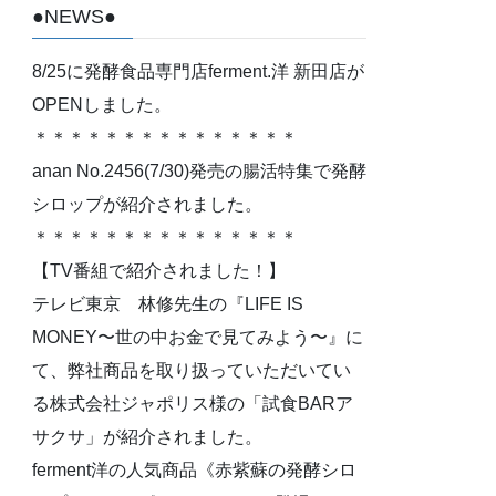
●NEWS●
8/25に発酵食品専門店ferment.洋 新田店が
OPENしました。
＊＊＊＊＊＊＊＊＊＊＊＊＊＊＊
anan No.2456(7/30)発売の腸活特集で発酵
シロップが紹介されました。
＊＊＊＊＊＊＊＊＊＊＊＊＊＊＊
【TV番組で紹介されました！】
テレビ東京 林修先生の『LIFE IS
MONEY〜世の中お金で見てみよう〜』に
て、弊社商品を取り扱っていただいてい
る株式会社ジャポリス様の「試食BARア
サクサ」が紹介されました。
ferment洋の人気商品《赤紫蘇の発酵シロ