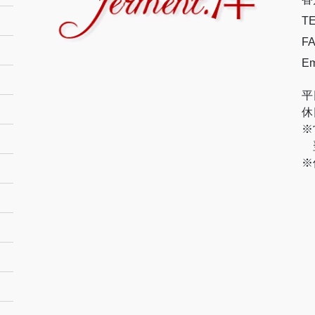
TE
FA
Em
平
休
※
翌
※