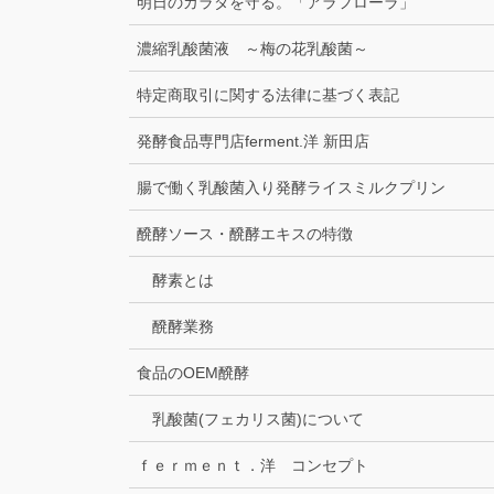
明日のカラダを守る。「アラフローラ」
濃縮乳酸菌液 ～梅の花乳酸菌～
特定商取引に関する法律に基づく表記
発酵食品専門店ferment.洋 新田店
腸で働く乳酸菌入り発酵ライスミルクプリン
醗酵ソース・醗酵エキスの特徴
酵素とは
醗酵業務
食品のOEM醗酵
乳酸菌(フェカリス菌)について
ｆｅｒｍｅｎｔ．洋 コンセプト