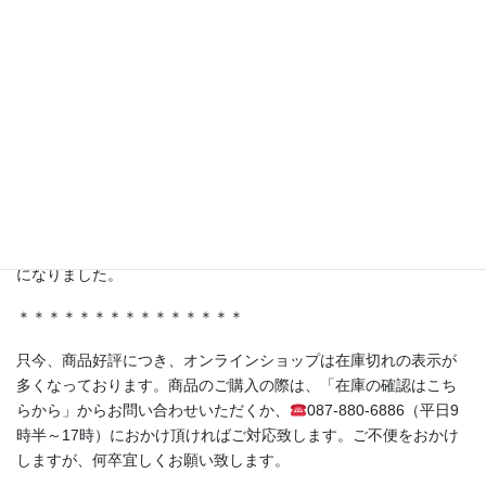
テレビ東京 林修先生の『LIFE IS MONEY〜世の中お金で見てみ
よう〜』にて、弊社商品を取り扱っていただいている株式会社ジ
ャポリス様の「試食BARアサクサ」が紹介されました。
ferment洋の人気商品《赤紫蘇の発酵シロップ（No.05）》もスタ
ジオに登場！
＊＊＊＊＊＊＊＊＊＊＊＊＊＊＊
・香川県丸亀市土器町 丸亀水神市場様
・香川県高松市木太町 春日水神市場様
にて発酵シロップ、発酵ライスミルクプリンをお取り扱い頂く事
になりました。
＊＊＊＊＊＊＊＊＊＊＊＊＊＊＊
只今、商品好評につき、オンラインショップは在庫切れの表示が
多くなっております。商品のご購入の際は、「在庫の確認はこち
らから」からお問い合わせいただくか、
087-880-6886（平日9
時半～17時）におかけ頂ければご対応致します。ご不便をおかけ
しますが、何卒宜しくお願い致します。