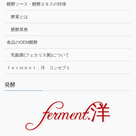
醗酵ソース・醗酵エキスの特徴
酵素とは
醗酵業務
食品のOEM醗酵
乳酸菌(フェカリス菌)について
ｆｅｒｍｅｎｔ．洋 コンセプト
発酵