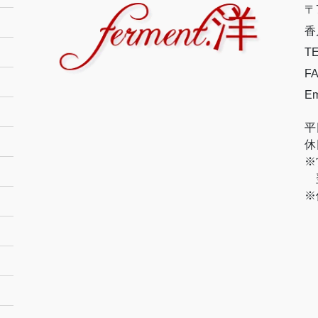
〒7
香
TE
FA
Em
平
休
※
翌
※