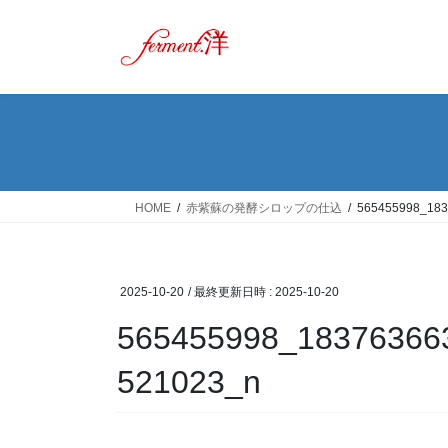
コ
ナ
ン
ビ
テ
ゲ
ン
ー
ツ
シ
へ
ョ
ス
ン
キ
に
ッ
移
HOME
赤紫蘇の発酵シロップの仕込
565455998_183
プ
動
2025-10-20
/ 最終更新日時 :
2025-10-20
565455998_18376366
521023_n