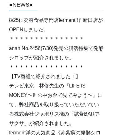
●NEWS●
8/25に発酵食品専門店ferment.洋 新田店が
OPENしました。
＊＊＊＊＊＊＊＊＊＊＊＊＊＊＊
anan No.2456(7/30)発売の腸活特集で発酵
シロップが紹介されました。
＊＊＊＊＊＊＊＊＊＊＊＊＊＊＊
【TV番組で紹介されました！】
テレビ東京 林修先生の『LIFE IS
MONEY〜世の中お金で見てみよう〜』に
て、弊社商品を取り扱っていただいてい
る株式会社ジャポリス様の「試食BARア
サクサ」が紹介されました。
ferment洋の人気商品《赤紫蘇の発酵シロ