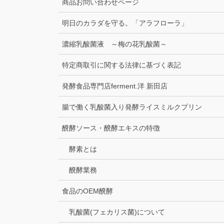
商品お問い合わせページ
明日のカラダを守る。「アラフローラ」
濃縮乳酸菌液 ～梅の花乳酸菌～
特定商取引に関する法律に基づく表記
発酵食品専門店ferment.洋 新田店
腸で働く乳酸菌入り発酵ライスミルクプリン
醗酵ソース・醗酵エキスの特徴
酵素とは
醗酵業務
食品のOEM醗酵
乳酸菌(フェカリス菌)について