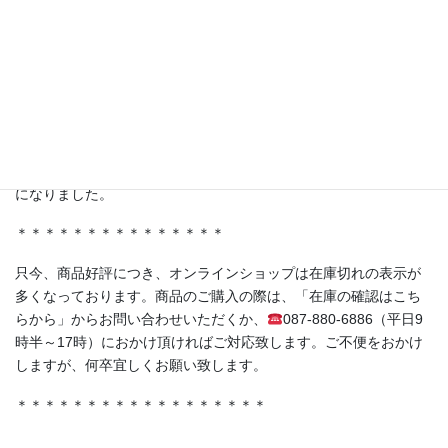
ferment洋の人気商品《赤紫蘇の発酵シロップ（No.05）》もスタ
ジオに登場！
＊＊＊＊＊＊＊＊＊＊＊＊＊＊＊
・香川県丸亀市土器町 丸亀水神市場様
・香川県高松市木太町 春日水神市場様
にて発酵シロップ、発酵ライスミルクプリンをお取り扱い頂く事
になりました。
＊＊＊＊＊＊＊＊＊＊＊＊＊＊＊
只今、商品好評につき、オンラインショップは在庫切れの表示が
多くなっております。商品のご購入の際は、「在庫の確認はこち
らから」からお問い合わせいただくか、
087-880-6886（平日9
時半～17時）におかけ頂ければご対応致します。ご不便をおかけ
しますが、何卒宜しくお願い致します。
＊＊＊＊＊＊＊＊＊＊＊＊＊＊＊＊＊＊