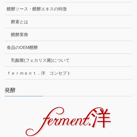
醗酵ソース・醗酵エキスの特徴
酵素とは
醗酵業務
食品のOEM醗酵
乳酸菌(フェカリス菌)について
ｆｅｒｍｅｎｔ．洋 コンセプト
発酵