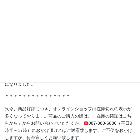
【TV番組で紹介されました！】
テレビ東京 林修先生の『LIFE IS MONEY〜世の中お金で見てみ
よう〜』にて、弊社商品を取り扱っていただいている株式会社ジ
ャポリス様の「試食BARアサクサ」が紹介されました。
ferment洋の人気商品《赤紫蘇の発酵シロップ（No.05）》もスタ
ジオに登場！
＊＊＊＊＊＊＊＊＊＊＊＊＊＊＊
・香川県丸亀市土器町 丸亀水神市場様
・香川県高松市木太町 春日水神市場様
にて発酵シロップ、発酵ライスミルクプリンをお取り扱い頂く事
になりました。
＊＊＊＊＊＊＊＊＊＊＊＊＊＊＊
只今、商品好評につき、オンラインショップは在庫切れの表示が
多くなっております。商品のご購入の際は、「在庫の確認はこち
らから」からお問い合わせいただくか、
087-880-6886（平日9
時半～17時）におかけ頂ければご対応致します。ご不便をおかけ
しますが、何卒宜しくお願い致します。