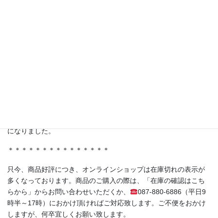
【TV番組で紹介されました！】
テレビ東京 林修先生の『LIFE IS MONEY〜世の中お金で見てみ
よう〜』にて、弊社商品を取り扱っていただいている株式会社ジ
ャポリス様の「試食BARアサクサ」が紹介されました。
ferment洋の人気商品《赤紫蘇の発酵シロップ（No.05）》もスタ
ジオに登場！
＊＊＊＊＊＊＊＊＊＊＊＊＊＊＊
・香川県丸亀市土器町 丸亀水神市場様
・香川県高松市木太町 春日水神市場様
にて発酵シロップ、発酵ライスミルクプリンをお取り扱い頂く事
になりました。
＊＊＊＊＊＊＊＊＊＊＊＊＊＊＊
只今、商品好評につき、オンラインショップは在庫切れの表示が
多くなっております。商品のご購入の際は、「在庫の確認はこち
らから」からお問い合わせいただくか、
087-880-6886（平日9
時半～17時）におかけ頂ければご対応致します。ご不便をおかけ
しますが、何卒宜しくお願い致します。