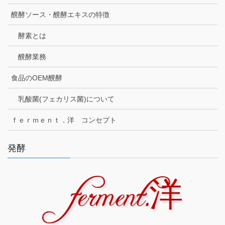
醗酵ソース・醗酵エキスの特徴
酵素とは
醗酵業務
食品のOEM醗酵
乳酸菌(フェカリス菌)について
ｆｅｒｍｅｎｔ．洋 コンセプト
発酵