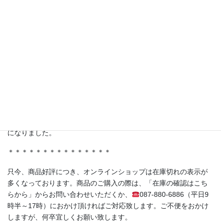
【TV番組で紹介されました！】
テレビ東京 林修先生の『LIFE IS MONEY〜世の中お金で見てみ
よう〜』にて、弊社商品を取り扱っていただいている株式会社ジ
ャポリス様の「試食BARアサクサ」が紹介されました。
ferment洋の人気商品《赤紫蘇の発酵シロップ（No.05）》もスタ
ジオに登場！
＊＊＊＊＊＊＊＊＊＊＊＊＊＊＊
・香川県丸亀市土器町 丸亀水神市場様
・香川県高松市木太町 春日水神市場様
にて発酵シロップ、発酵ライスミルクプリンをお取り扱い頂く事
になりました。
＊＊＊＊＊＊＊＊＊＊＊＊＊＊＊
只今、商品好評につき、オンラインショップは在庫切れの表示が
多くなっております。商品のご購入の際は、「在庫の確認はこち
らから」からお問い合わせいただくか、
087-880-6886（平日9
時半～17時）におかけ頂ければご対応致します。ご不便をおかけ
しますが、何卒宜しくお願い致します。