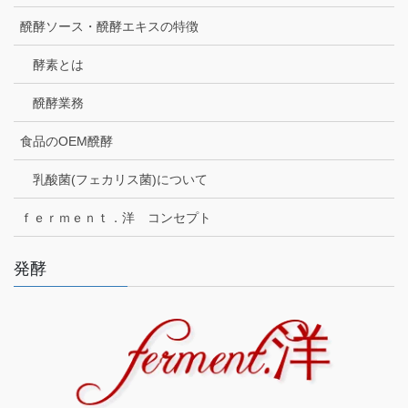
醗酵ソース・醗酵エキスの特徴
酵素とは
醗酵業務
食品のOEM醗酵
乳酸菌(フェカリス菌)について
ｆｅｒｍｅｎｔ．洋 コンセプト
発酵