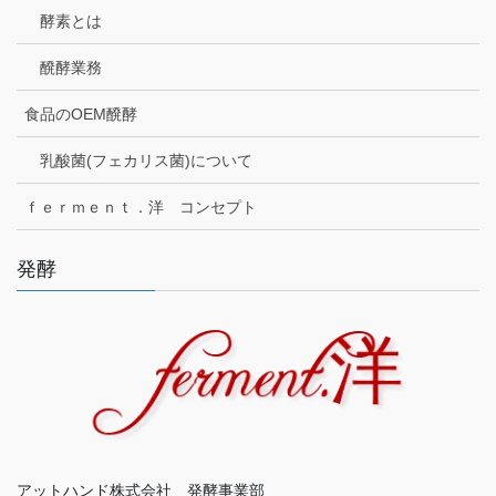
酵素とは
醗酵業務
食品のOEM醗酵
乳酸菌(フェカリス菌)について
ｆｅｒｍｅｎｔ．洋 コンセプト
発酵
アットハンド株式会社 発酵事業部