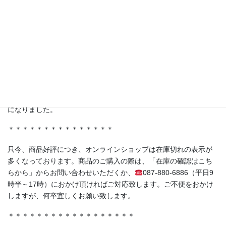
ャポリス様の「試食BARアサクサ」が紹介されました。
ferment洋の人気商品《赤紫蘇の発酵シロップ（No.05）》もスタ
ジオに登場！
＊＊＊＊＊＊＊＊＊＊＊＊＊＊＊
・香川県丸亀市土器町 丸亀水神市場様
・香川県高松市木太町 春日水神市場様
にて発酵シロップ、発酵ライスミルクプリンをお取り扱い頂く事
になりました。
＊＊＊＊＊＊＊＊＊＊＊＊＊＊＊
只今、商品好評につき、オンラインショップは在庫切れの表示が
多くなっております。商品のご購入の際は、「在庫の確認はこち
らから」からお問い合わせいただくか、
087-880-6886（平日9
時半～17時）におかけ頂ければご対応致します。ご不便をおかけ
しますが、何卒宜しくお願い致します。
＊＊＊＊＊＊＊＊＊＊＊＊＊＊＊＊＊＊