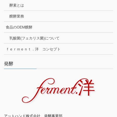
酵素とは
醗酵業務
食品のOEM醗酵
乳酸菌(フェカリス菌)について
ｆｅｒｍｅｎｔ．洋 コンセプト
発酵
アットハンド株式会社 発酵事業部