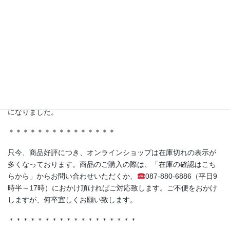
よう〜』にて、弊社商品を取り扱っていただいている株式会社ジ
ャポリス様の「試食BARアサクサ」が紹介されました。
ferment洋の人気商品《赤紫蘇の発酵シロップ（No.05）》もスタ
ジオに登場！
＊＊＊＊＊＊＊＊＊＊＊＊＊＊＊
・香川県丸亀市土器町 丸亀水神市場様
・香川県高松市木太町 春日水神市場様
にて発酵シロップ、発酵ライスミルクプリンをお取り扱い頂く事
になりました。
＊＊＊＊＊＊＊＊＊＊＊＊＊＊＊
只今、商品好評につき、オンラインショップは在庫切れの表示が
多くなっております。商品のご購入の際は、「在庫の確認はこち
らから」からお問い合わせいただくか、
087-880-6886（平日9
時半～17時）におかけ頂ければご対応致します。ご不便をおかけ
しますが、何卒宜しくお願い致します。
＊＊＊＊＊＊＊＊＊＊＊＊＊＊＊＊＊＊