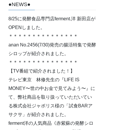
●NEWS●
8/25に発酵食品専門店ferment.洋 新田店が
OPENしました。
＊＊＊＊＊＊＊＊＊＊＊＊＊＊＊
anan No.2456(7/30)発売の腸活特集で発酵
シロップが紹介されました。
＊＊＊＊＊＊＊＊＊＊＊＊＊＊＊
【TV番組で紹介されました！】
テレビ東京 林修先生の『LIFE IS
MONEY〜世の中お金で見てみよう〜』に
て、弊社商品を取り扱っていただいてい
る株式会社ジャポリス様の「試食BARア
サクサ」が紹介されました。
ferment洋の人気商品《赤紫蘇の発酵シロ