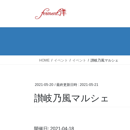
コ
ナ
ン
ビ
テ
ゲ
ン
ー
ツ
シ
へ
ョ
ス
ン
キ
に
ッ
移
HOME
イベント
イベント
讃岐乃風マルシェ
プ
動
2021-05-20
/ 最終更新日時 :
2021-05-21
讃岐乃風マルシェ
開催日: 2021-04-18