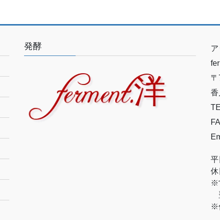
発酵
ア
f
〒7
香
TE
FA
Em
平
休
※
翌
※