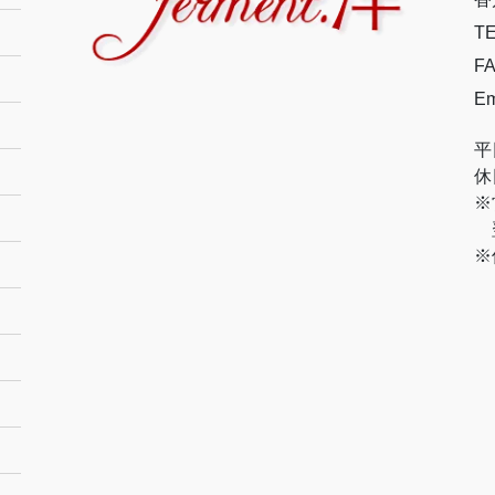
TE
FA
Em
平
休
※
翌
※