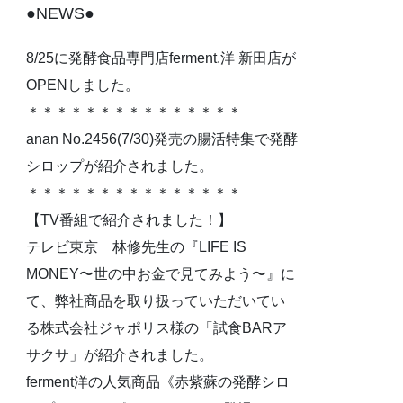
●NEWS●
8/25に発酵食品専門店ferment.洋 新田店が
OPENしました。
＊＊＊＊＊＊＊＊＊＊＊＊＊＊＊
anan No.2456(7/30)発売の腸活特集で発酵
シロップが紹介されました。
＊＊＊＊＊＊＊＊＊＊＊＊＊＊＊
【TV番組で紹介されました！】
テレビ東京 林修先生の『LIFE IS
MONEY〜世の中お金で見てみよう〜』に
て、弊社商品を取り扱っていただいてい
る株式会社ジャポリス様の「試食BARア
サクサ」が紹介されました。
ferment洋の人気商品《赤紫蘇の発酵シロ