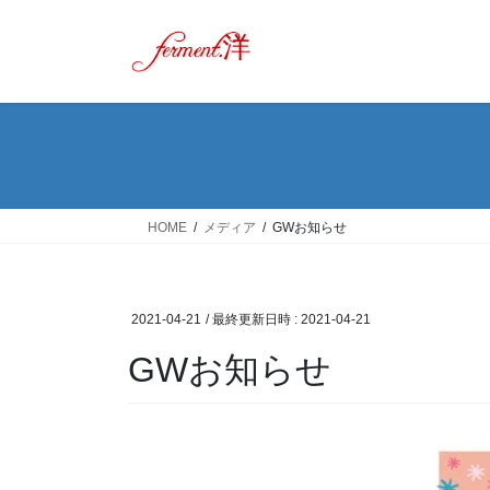
コ
ナ
ン
ビ
テ
ゲ
ン
ー
ツ
シ
へ
ョ
ス
ン
キ
に
ッ
移
HOME
メディア
GWお知らせ
プ
動
2021-04-21
/ 最終更新日時 :
2021-04-21
GWお知らせ