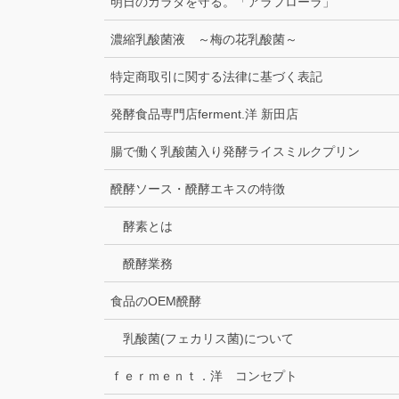
明日のカラダを守る。「アラフローラ」
濃縮乳酸菌液 ～梅の花乳酸菌～
特定商取引に関する法律に基づく表記
発酵食品専門店ferment.洋 新田店
腸で働く乳酸菌入り発酵ライスミルクプリン
醗酵ソース・醗酵エキスの特徴
酵素とは
醗酵業務
食品のOEM醗酵
乳酸菌(フェカリス菌)について
ｆｅｒｍｅｎｔ．洋 コンセプト