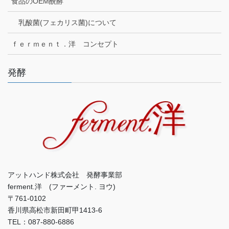
食品のOEM醗酵
乳酸菌(フェカリス菌)について
ｆｅｒｍｅｎｔ．洋 コンセプト
発酵
アットハンド株式会社 発酵事業部
ferment.洋 (ファーメント. ヨウ)
〒761-0102
香川県高松市新田町甲1413-6
TEL：087-880-6886