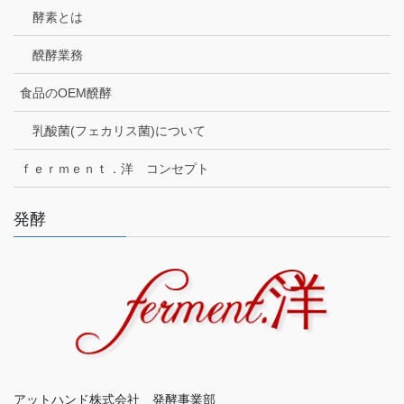
酵素とは
醗酵業務
食品のOEM醗酵
乳酸菌(フェカリス菌)について
ｆｅｒｍｅｎｔ．洋 コンセプト
発酵
アットハンド株式会社 発酵事業部