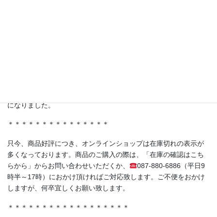
ャポリス様の「試食BARアサクサ」が紹介されました。
ferment洋の人気商品《赤紫蘇の発酵シロップ（No.05）》もスタ
ジオに登場！
＊＊＊＊＊＊＊＊＊＊＊＊＊＊＊
・香川県丸亀市土器町 丸亀水神市場様
・香川県高松市木太町 春日水神市場様
にて発酵シロップ、発酵ライスミルクプリンをお取り扱い頂く事
になりました。
＊＊＊＊＊＊＊＊＊＊＊＊＊＊＊
只今、商品好評につき、オンラインショップは在庫切れの表示が
多くなっております。商品のご購入の際は、「在庫の確認はこち
らから」からお問い合わせいただくか、
087-880-6886（平日9
時半～17時）におかけ頂ければご対応致します。ご不便をおかけ
しますが、何卒宜しくお願い致します。
＊＊＊＊＊＊＊＊＊＊＊＊＊＊＊＊＊＊