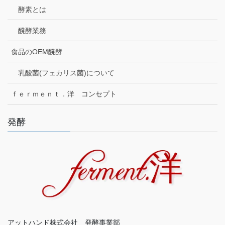
酵素とは
醗酵業務
食品のOEM醗酵
乳酸菌(フェカリス菌)について
ｆｅｒｍｅｎｔ．洋 コンセプト
発酵
アットハンド株式会社 発酵事業部