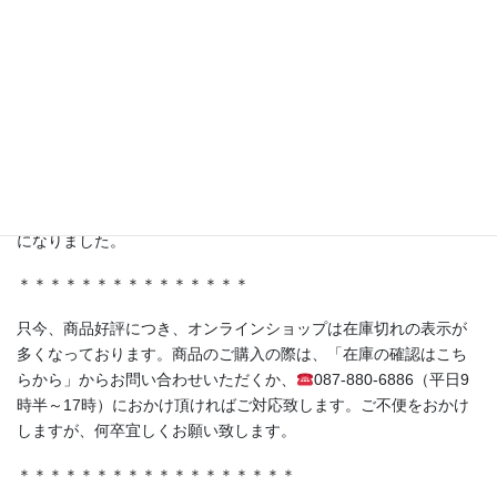
ャポリス様の「試食BARアサクサ」が紹介されました。
ferment洋の人気商品《赤紫蘇の発酵シロップ（No.05）》もスタ
ジオに登場！
＊＊＊＊＊＊＊＊＊＊＊＊＊＊＊
・香川県丸亀市土器町 丸亀水神市場様
・香川県高松市木太町 春日水神市場様
にて発酵シロップ、発酵ライスミルクプリンをお取り扱い頂く事
になりました。
＊＊＊＊＊＊＊＊＊＊＊＊＊＊＊
只今、商品好評につき、オンラインショップは在庫切れの表示が
多くなっております。商品のご購入の際は、「在庫の確認はこち
らから」からお問い合わせいただくか、
087-880-6886（平日9
時半～17時）におかけ頂ければご対応致します。ご不便をおかけ
しますが、何卒宜しくお願い致します。
＊＊＊＊＊＊＊＊＊＊＊＊＊＊＊＊＊＊