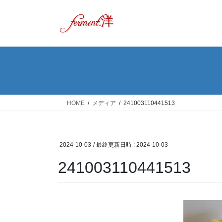
コ
ナ
ン
ビ
テ
ゲ
ン
ー
ツ
シ
へ
ョ
ス
ン
キ
に
ッ
移
HOME
メディア
241003110441513
プ
動
2024-10-03
/ 最終更新日時 :
2024-10-03
241003110441513