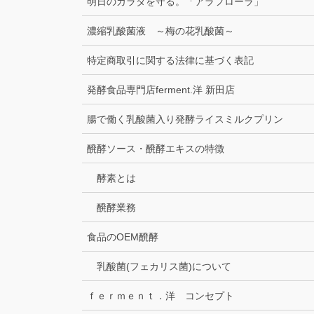
明日のカラダを守る。「アラフローラ」
濃縮乳酸菌液 ～梅の花乳酸菌～
特定商取引に関する法律に基づく表記
発酵食品専門店ferment.洋 新田店
腸で働く乳酸菌入り発酵ライスミルクプリン
醗酵ソース・醗酵エキスの特徴
酵素とは
醗酵業務
食品のOEM醗酵
乳酸菌(フェカリス菌)について
ｆｅｒｍｅｎｔ．洋 コンセプト