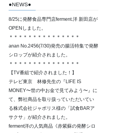
●NEWS●
8/25に発酵食品専門店ferment.洋 新田店が
OPENしました。
＊＊＊＊＊＊＊＊＊＊＊＊＊＊＊
anan No.2456(7/30)発売の腸活特集で発酵
シロップが紹介されました。
＊＊＊＊＊＊＊＊＊＊＊＊＊＊＊
【TV番組で紹介されました！】
テレビ東京 林修先生の『LIFE IS
MONEY〜世の中お金で見てみよう〜』に
て、弊社商品を取り扱っていただいてい
る株式会社ジャポリス様の「試食BARア
サクサ」が紹介されました。
ferment洋の人気商品《赤紫蘇の発酵シロ