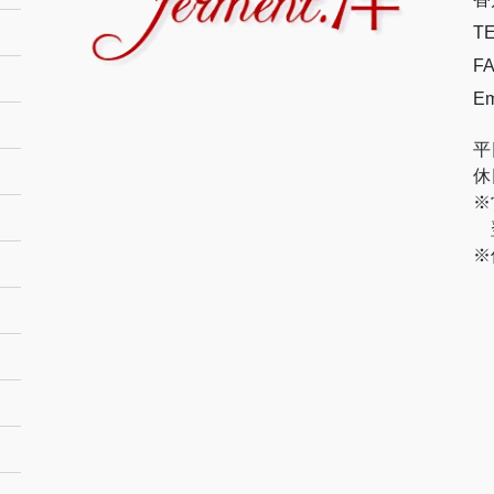
TE
FA
Em
平
休
※
翌
※