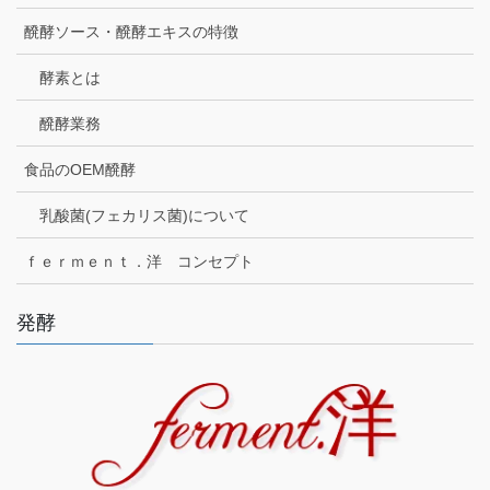
醗酵ソース・醗酵エキスの特徴
酵素とは
醗酵業務
食品のOEM醗酵
乳酸菌(フェカリス菌)について
ｆｅｒｍｅｎｔ．洋 コンセプト
発酵