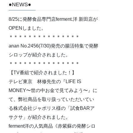
●NEWS●
8/25に発酵食品専門店ferment.洋 新田店が
OPENしました。
＊＊＊＊＊＊＊＊＊＊＊＊＊＊＊
anan No.2456(7/30)発売の腸活特集で発酵
シロップが紹介されました。
＊＊＊＊＊＊＊＊＊＊＊＊＊＊＊
【TV番組で紹介されました！】
テレビ東京 林修先生の『LIFE IS
MONEY〜世の中お金で見てみよう〜』に
て、弊社商品を取り扱っていただいてい
る株式会社ジャポリス様の「試食BARア
サクサ」が紹介されました。
ferment洋の人気商品《赤紫蘇の発酵シロ