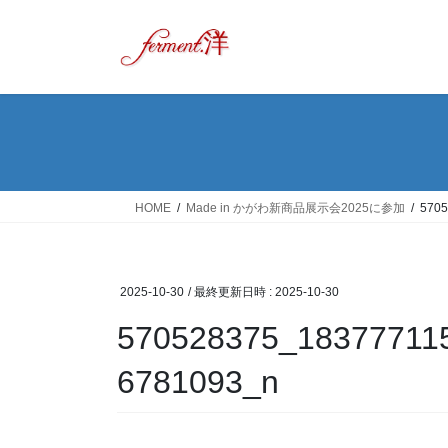
コ
ナ
ン
ビ
テ
ゲ
ン
ー
ツ
シ
へ
ョ
ス
ン
キ
に
ッ
移
HOME
Made in かがわ新商品展示会2025に参加
5705
プ
動
2025-10-30
/ 最終更新日時 :
2025-10-30
570528375_18377711
6781093_n