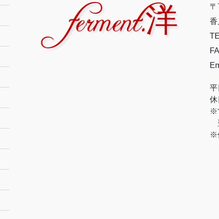
〒7
香
TE
FA
Em
平
休
※
翌
※