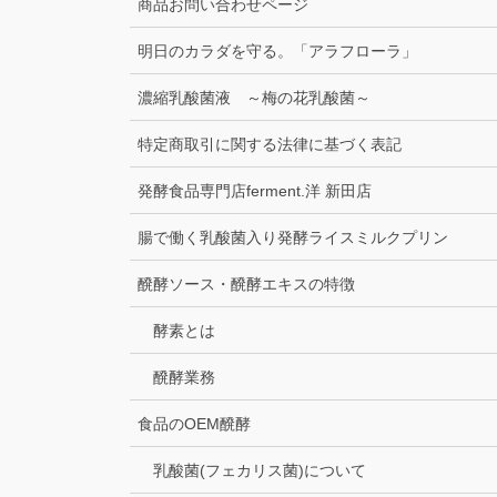
商品お問い合わせページ
明日のカラダを守る。「アラフローラ」
濃縮乳酸菌液 ～梅の花乳酸菌～
特定商取引に関する法律に基づく表記
発酵食品専門店ferment.洋 新田店
腸で働く乳酸菌入り発酵ライスミルクプリン
醗酵ソース・醗酵エキスの特徴
酵素とは
醗酵業務
食品のOEM醗酵
乳酸菌(フェカリス菌)について