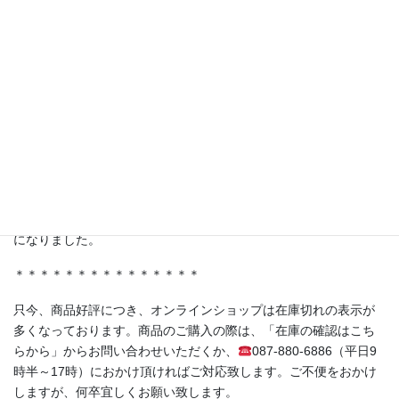
【TV番組で紹介されました！】
テレビ東京 林修先生の『LIFE IS MONEY〜世の中お金で見てみ
よう〜』にて、弊社商品を取り扱っていただいている株式会社ジ
ャポリス様の「試食BARアサクサ」が紹介されました。
ferment洋の人気商品《赤紫蘇の発酵シロップ（No.05）》もスタ
ジオに登場！
＊＊＊＊＊＊＊＊＊＊＊＊＊＊＊
・香川県丸亀市土器町 丸亀水神市場様
・香川県高松市木太町 春日水神市場様
にて発酵シロップ、発酵ライスミルクプリンをお取り扱い頂く事
になりました。
＊＊＊＊＊＊＊＊＊＊＊＊＊＊＊
只今、商品好評につき、オンラインショップは在庫切れの表示が
多くなっております。商品のご購入の際は、「在庫の確認はこち
らから」からお問い合わせいただくか、
087-880-6886（平日9
時半～17時）におかけ頂ければご対応致します。ご不便をおかけ
しますが、何卒宜しくお願い致します。