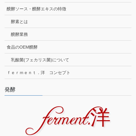
醗酵ソース・醗酵エキスの特徴
酵素とは
醗酵業務
食品のOEM醗酵
乳酸菌(フェカリス菌)について
ｆｅｒｍｅｎｔ．洋 コンセプト
発酵