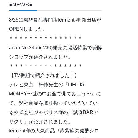
●NEWS●
8/25に発酵食品専門店ferment.洋 新田店が
OPENしました。
＊＊＊＊＊＊＊＊＊＊＊＊＊＊＊
anan No.2456(7/30)発売の腸活特集で発酵
シロップが紹介されました。
＊＊＊＊＊＊＊＊＊＊＊＊＊＊＊
【TV番組で紹介されました！】
テレビ東京 林修先生の『LIFE IS
MONEY〜世の中お金で見てみよう〜』に
て、弊社商品を取り扱っていただいてい
る株式会社ジャポリス様の「試食BARア
サクサ」が紹介されました。
ferment洋の人気商品《赤紫蘇の発酵シロ