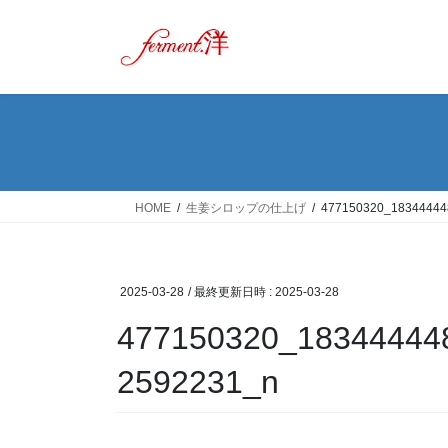
コ
ナ
ン
ビ
テ
ゲ
ン
ー
ツ
シ
へ
ョ
ス
ン
キ
に
ッ
移
HOME
生姜シロップの仕上げ
477150320_18344444
プ
動
2025-03-28
/ 最終更新日時 :
2025-03-28
477150320_18344444
2592231_n