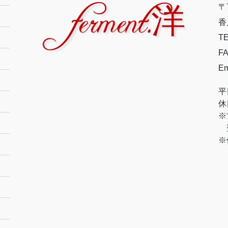
〒7
香
TE
FA
Em
平
休
※
翌
※