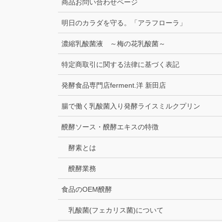
商品お問い合わせページ
明日のカラダを守る。「アラフローラ」
濃縮乳酸菌液 ～梅の花乳酸菌～
特定商取引に関する法律に基づく表記
発酵食品専門店ferment.洋 新田店
腸で働く乳酸菌入り発酵ライスミルクプリン
醗酵ソース・醗酵エキスの特徴
酵素とは
醗酵業務
食品のOEM醗酵
乳酸菌(フェカリス菌)について