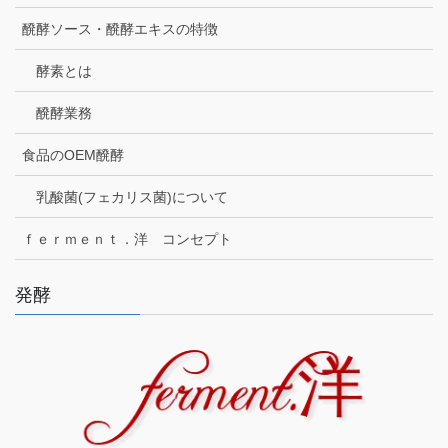
醗酵ソース・醗酵エキスの特徴
酵素とは
醗酵業務
食品のOEM醗酵
乳酸菌(フェカリス菌)について
ｆｅｒｍｅｎｔ．洋 コンセプト
発酵