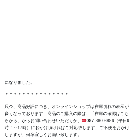
【TV番組で紹介されました！】
テレビ東京 林修先生の『LIFE IS MONEY〜世の中お金で見てみ
よう〜』にて、弊社商品を取り扱っていただいている株式会社ジ
ャポリス様の「試食BARアサクサ」が紹介されました。
ferment洋の人気商品《赤紫蘇の発酵シロップ（No.05）》もスタ
ジオに登場！
＊＊＊＊＊＊＊＊＊＊＊＊＊＊＊
・香川県丸亀市土器町 丸亀水神市場様
・香川県高松市木太町 春日水神市場様
にて発酵シロップ、発酵ライスミルクプリンをお取り扱い頂く事
になりました。
＊＊＊＊＊＊＊＊＊＊＊＊＊＊＊
只今、商品好評につき、オンラインショップは在庫切れの表示が
多くなっております。商品のご購入の際は、「在庫の確認はこち
らから」からお問い合わせいただくか、
087-880-6886（平日9
時半～17時）におかけ頂ければご対応致します。ご不便をおかけ
しますが、何卒宜しくお願い致します。