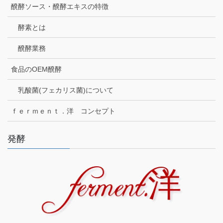
醗酵ソース・醗酵エキスの特徴
酵素とは
醗酵業務
食品のOEM醗酵
乳酸菌(フェカリス菌)について
ｆｅｒｍｅｎｔ．洋 コンセプト
発酵