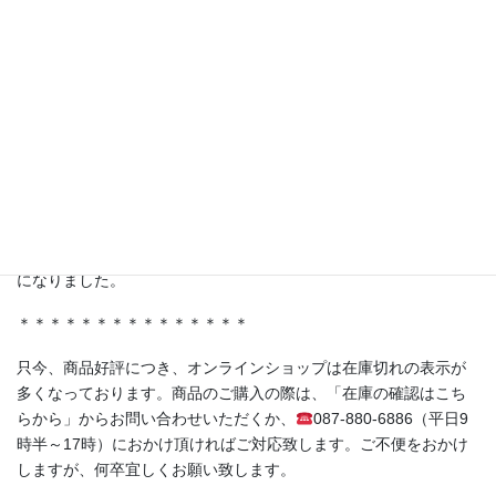
テレビ東京 林修先生の『LIFE IS MONEY〜世の中お金で見てみ
よう〜』にて、弊社商品を取り扱っていただいている株式会社ジ
ャポリス様の「試食BARアサクサ」が紹介されました。
ferment洋の人気商品《赤紫蘇の発酵シロップ（No.05）》もスタ
ジオに登場！
＊＊＊＊＊＊＊＊＊＊＊＊＊＊＊
・香川県丸亀市土器町 丸亀水神市場様
・香川県高松市木太町 春日水神市場様
にて発酵シロップ、発酵ライスミルクプリンをお取り扱い頂く事
になりました。
＊＊＊＊＊＊＊＊＊＊＊＊＊＊＊
只今、商品好評につき、オンラインショップは在庫切れの表示が
多くなっております。商品のご購入の際は、「在庫の確認はこち
らから」からお問い合わせいただくか、
087-880-6886（平日9
時半～17時）におかけ頂ければご対応致します。ご不便をおかけ
しますが、何卒宜しくお願い致します。