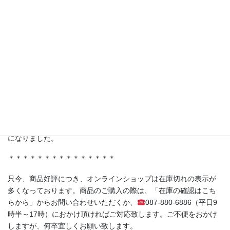
【TV番組で紹介されました！】
テレビ東京 林修先生の『LIFE IS MONEY〜世の中お金で見てみ
よう〜』にて、弊社商品を取り扱っていただいている株式会社ジ
ャポリス様の「試食BARアサクサ」が紹介されました。
ferment洋の人気商品《赤紫蘇の発酵シロップ（No.05）》もスタ
ジオに登場！
＊＊＊＊＊＊＊＊＊＊＊＊＊＊＊
・香川県丸亀市土器町 丸亀水神市場様
・香川県高松市木太町 春日水神市場様
にて発酵シロップ、発酵ライスミルクプリンをお取り扱い頂く事
になりました。
＊＊＊＊＊＊＊＊＊＊＊＊＊＊＊
只今、商品好評につき、オンラインショップは在庫切れの表示が
多くなっております。商品のご購入の際は、「在庫の確認はこち
らから」からお問い合わせいただくか、
087-880-6886（平日9
時半～17時）におかけ頂ければご対応致します。ご不便をおかけ
しますが、何卒宜しくお願い致します。