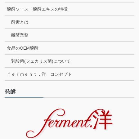
醗酵ソース・醗酵エキスの特徴
酵素とは
醗酵業務
食品のOEM醗酵
乳酸菌(フェカリス菌)について
ｆｅｒｍｅｎｔ．洋 コンセプト
発酵