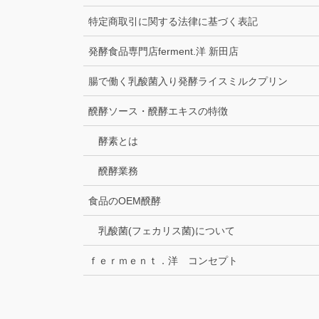
特定商取引に関する法律に基づく表記
発酵食品専門店ferment.洋 新田店
腸で働く乳酸菌入り発酵ライスミルクプリン
醗酵ソース・醗酵エキスの特徴
酵素とは
醗酵業務
食品のOEM醗酵
乳酸菌(フェカリス菌)について
ｆｅｒｍｅｎｔ．洋 コンセプト