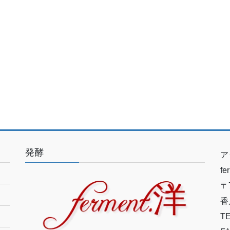
発酵
ア
f
〒7
香
TE