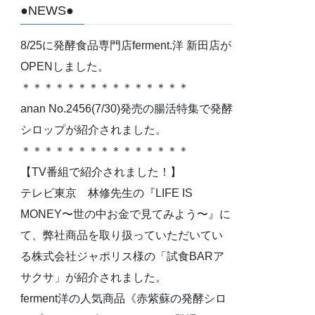
●NEWS●
8/25に発酵食品専門店ferment.洋 新田店が
OPENしました。
＊＊＊＊＊＊＊＊＊＊＊＊＊＊＊
anan No.2456(7/30)発売の腸活特集で発酵
シロップが紹介されました。
＊＊＊＊＊＊＊＊＊＊＊＊＊＊＊
【TV番組で紹介されました！】
テレビ東京 林修先生の『LIFE IS
MONEY〜世の中お金で見てみよう〜』に
て、弊社商品を取り扱っていただいてい
る株式会社ジャポリス様の「試食BARア
サクサ」が紹介されました。
ferment洋の人気商品《赤紫蘇の発酵シロ