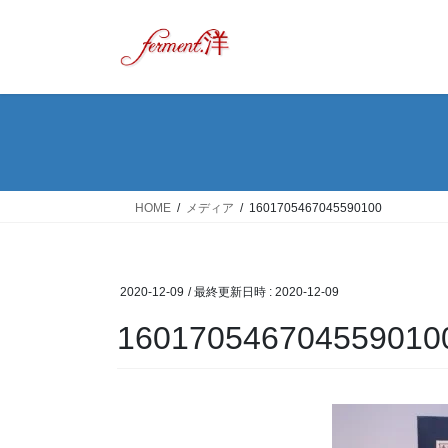
コ
ナ
ン
ビ
テ
ゲ
ン
ー
ツ
シ
へ
ョ
ス
ン
キ
に
ッ
移
HOME
メディア
1601705467045590100
プ
動
2020-12-09
/ 最終更新日時 :
2020-12-09
160170546704559010