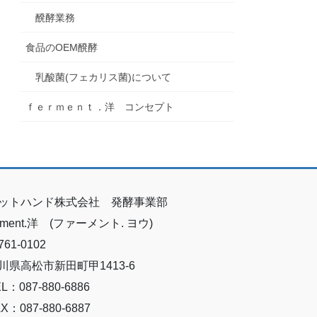
醗酵業務
食品のOEM醗酵
乳酸菌(フェカリス菌)について
ｆｅｒｍｅｎｔ．洋 コンセプト
ットハンド株式会社 発酵事業部
erment.洋 (ファーメント. ヨウ)
61-0102
川県高松市新田町甲1413-6
L：087-880-6886
X：087-880-6887