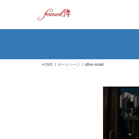
コ
ナ
ン
ビ
テ
ゲ
ン
ー
ツ
シ
へ
ョ
ス
ン
キ
に
ッ
移
HOME
ホームページ
other-small
プ
動