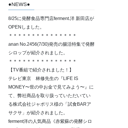
●NEWS●
8/25に発酵食品専門店ferment.洋 新田店が
OPENしました。
＊＊＊＊＊＊＊＊＊＊＊＊＊＊＊
anan No.2456(7/30)発売の腸活特集で発酵
シロップが紹介されました。
＊＊＊＊＊＊＊＊＊＊＊＊＊＊＊
【TV番組で紹介されました！】
テレビ東京 林修先生の『LIFE IS
MONEY〜世の中お金で見てみよう〜』に
て、弊社商品を取り扱っていただいてい
る株式会社ジャポリス様の「試食BARア
サクサ」が紹介されました。
ferment洋の人気商品《赤紫蘇の発酵シロ