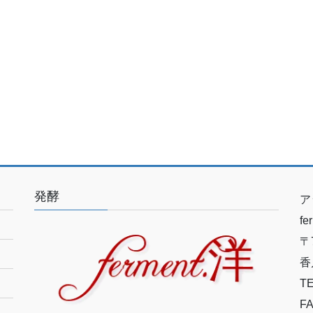
発酵
ア
f
〒7
香
TE
FA