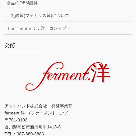
食品のOEM醗酵
乳酸菌(フェカリス菌)について
ｆｅｒｍｅｎｔ．洋 コンセプト
発酵
アットハンド株式会社 発酵事業部
ferment.洋 (ファーメント. ヨウ)
〒761-0102
香川県高松市新田町甲1413-6
TEL：087-880-6886