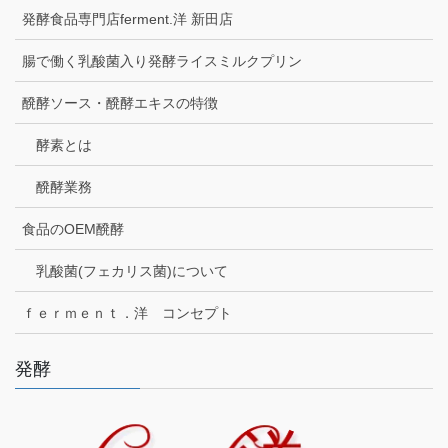
発酵食品専門店ferment.洋 新田店
腸で働く乳酸菌入り発酵ライスミルクプリン
醗酵ソース・醗酵エキスの特徴
酵素とは
醗酵業務
食品のOEM醗酵
乳酸菌(フェカリス菌)について
ｆｅｒｍｅｎｔ．洋 コンセプト
発酵