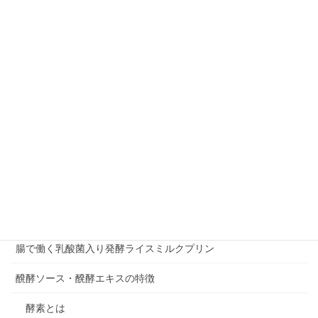
令香梅の花乳酸菌
個人情報取り扱い
商品お問い合わせページ
支払い
明日のカラダを守る。「アラフローラ」
濃縮乳酸菌液 ～梅の花乳酸菌～
特定商取引に関する法律に基づく表記
発酵食品専門店ferment.洋 新田店
腸で働く乳酸菌入り発酵ライスミルクプリン
醗酵ソース・醗酵エキスの特徴
酵素とは