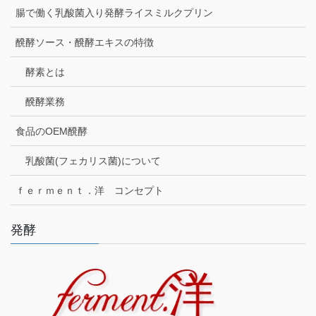
腸で働く乳酸菌入り発酵ライスミルクプリン
醗酵ソース・醗酵エキスの特徴
酵素とは
醗酵業務
食品のOEM醗酵
乳酸菌(フェカリス菌)について
ｆｅｒｍｅｎｔ．洋 コンセプト
発酵