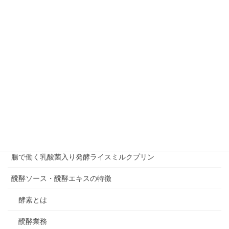
個人情報取り扱い
商品お問い合わせページ
支払い
明日のカラダを守る。「アラフローラ」
濃縮乳酸菌液 ～梅の花乳酸菌～
特定商取引に関する法律に基づく表記
発酵食品専門店ferment.洋 新田店
腸で働く乳酸菌入り発酵ライスミルクプリン
醗酵ソース・醗酵エキスの特徴
酵素とは
醗酵業務