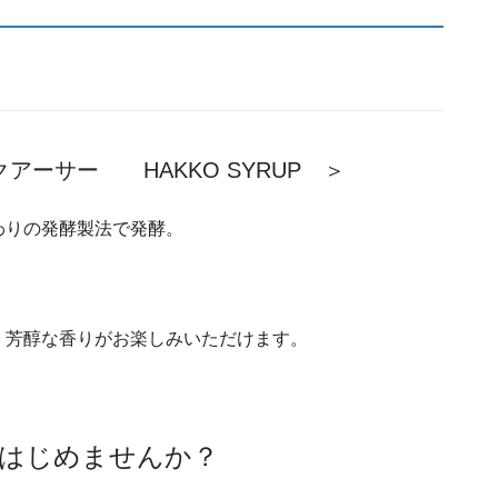
ア
ー
サ
ー
220
ｇ
ーサー HAKKO SYRUP ＞
個
わりの発酵製法で発酵。
く芳醇な香りがお楽しみいただけます。
はじめませんか？