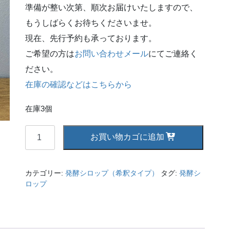
準備が整い次第、順次お届けいたしますので、
もうしばらくお待ちくださいませ。
現在、先行予約も承っております。
ご希望の方は
お問い合わせメール
にてご連絡く
ださい。
在庫の確認などはこちらから
在庫3個
【発
お買い物カゴに追加
酵
シ
ロ
カテゴリー:
発酵シロップ（希釈タイプ）
タグ:
発酵シ
ッ
ロップ
プ】
シ
ー
ク