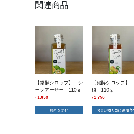
関連商品
【発酵シロップ】 シ
【発酵シロップ
ークアーサー 110ｇ
梅 110ｇ
1,850
1,750
¥
¥
続きを読む
お買い物カゴに追加