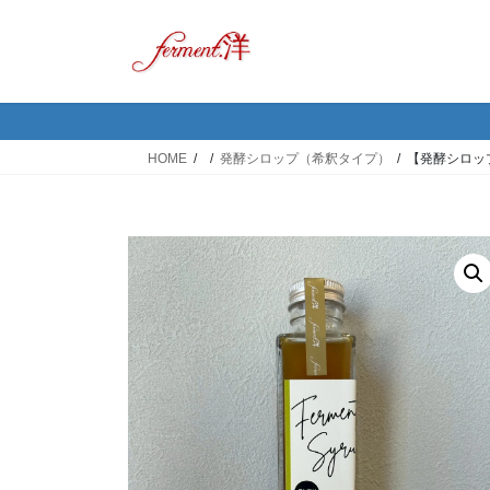
コ
ナ
ン
ビ
テ
ゲ
ン
ー
ツ
シ
へ
ョ
HOME
発酵シロップ（希釈タイプ）
【発酵シロッ
ス
ン
キ
に
ッ
移
プ
動